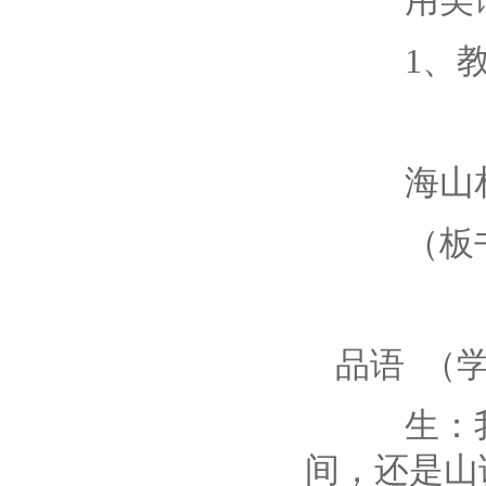
用美语
1、教师
秋
海山相
（板书
夜
品语 （
生：我认
间，还是山