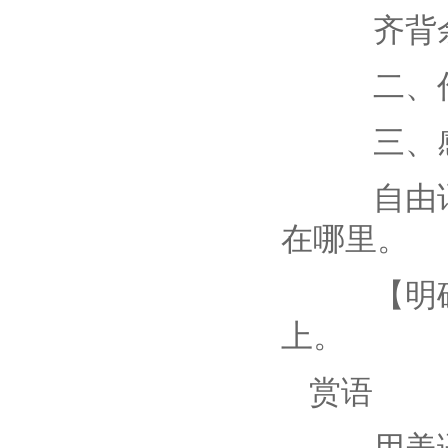
齐背余
二、作
三、感
自由诵读
在哪里。
【明确】
上。
赏语