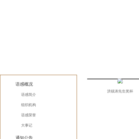
语感荣誉
语感课题
语感概况
洪镇涛先生奖杯
语感简介
组织机构
语感荣誉
大事记
通知公告