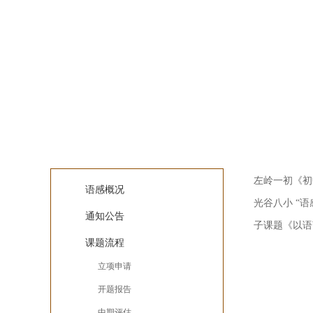
中期评
语感课题
左岭一初《初
语感概况
光谷八小 “
通知公告
子课题《以语
课题流程
立项申请
开题报告
中期评估