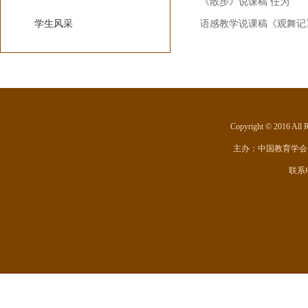
《散步》说课稿 任为
学生风采
语感教学说课稿《观舞记
Copyright © 201
主办：
中国教育学会
联系