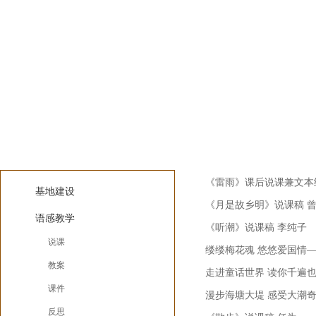
说课
语感实践
《雷雨》课后说课兼文本
基地建设
《月是故乡明》说课稿 
语感教学
《听潮》说课稿 李纯子
说课
缕缕梅花魂 悠悠爱国情
教案
走进童话世界 读你千遍
课件
漫步海塘大堤 感受大潮
反思