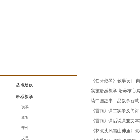
语感教学
语感实践
《伯牙鼓琴》教学设计 
基地建设
实施语感教学 培养核心
语感教学
读中国故事，品叙事智慧
说课
《雷雨》课堂实录及简评 
教案
《雷雨》课后说课兼文本
课件
《林教头风雪山神庙》教
反思