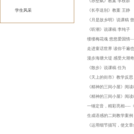
《赤壁赋》教案 李枝群
学生风采
《长亭送别》教案 王静
《月是故乡明》说课稿 
《听潮》说课稿 李纯子
缕缕梅花魂 悠悠爱国情
走进童话世界 读你千遍
漫步海塘大堤 感受大潮
《散步》说课稿 任为
《天上的街市》教学反思
《精神的三间小屋》阅读
《精神的三间小屋》阅读
一锤定音，精彩亮相---
生成语感的二则教学案例
《运用细节描写，使文章