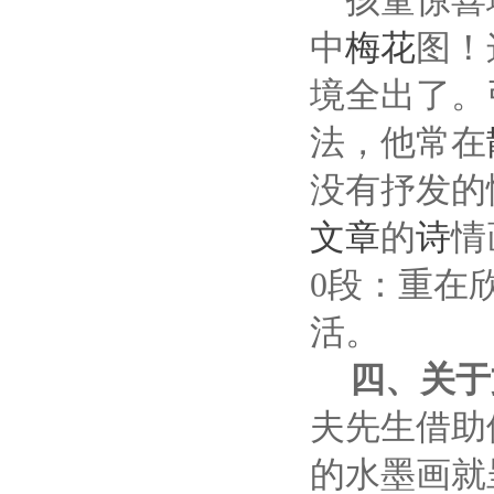
一孩童惊喜
中
梅花
图！
境全出了。
法，他常在
没有抒发的
文章
的
诗
情
0
段：重在
活。
四、关于
夫先生借助
的水墨画就