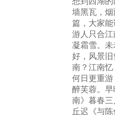
想到西湖的
墙黑瓦，烟
篇，大家能
游人只合江
凝霜雪。未
好，风景旧
南？江南忆
何日更重游
醉芙蓉。早
南》
暮春三
丘迟《与陈