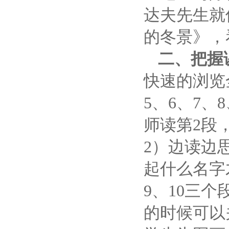
达夫先生就
的冬景》，
二、把握
快速的浏览
5
、
6
、
7
、
8
师读第
2
段
2
）边读边
起什么名字
9
、
10
三个
的时候可以