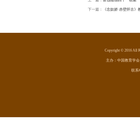
上一篇：
鲁迅随感四十一教案
下一篇：
《念奴娇·赤壁怀古》
Copyright © 201
主办：
中国教育学会
联系