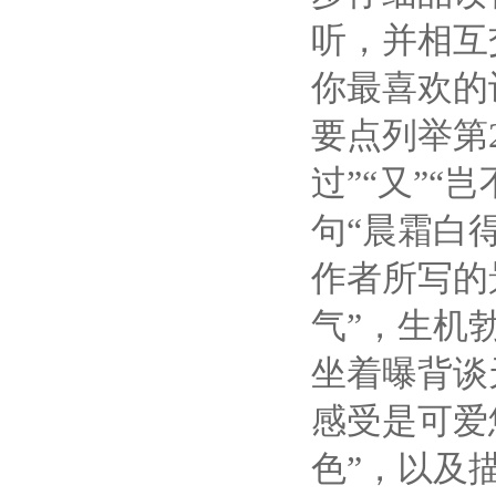
听，并相互
你最喜欢的
要点列举
第
过
”“
又
”“
岂
句
“
晨霜白
作者所写的
气
”
，生机
坐着曝背谈
感受是可爱
色
”
，以及